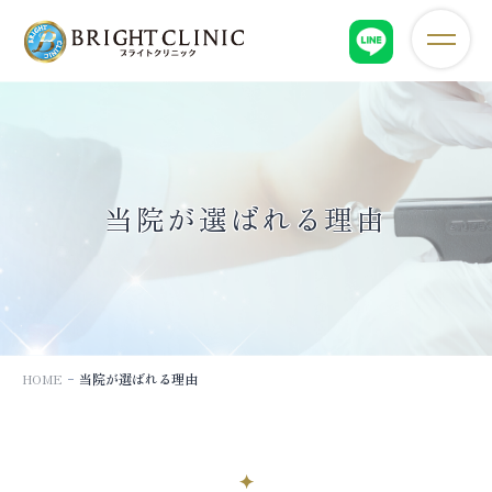
当
院
が
選
ば
れ
る
当院が選ばれる理由
理
由
｜
天
王
寺
区
上
HOME
当院が選ばれる理由
本
町
の
美
容