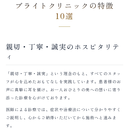
ブライトクリニックの特徴
脱
毛・
10選
美
容
医
療
な
親切・丁寧・誠実のホスピタリテ
ら
ィ
ブ
ラ
イ
ト
「親切・丁寧・誠実」という理念のもと、すべてのスタッ
ク
フが心を込めたおもてなしを実践しています。患者様のお
リ
声に真摯に耳を傾け、お一人おひとりの美への想いに寄り
ニ
ッ
添った診療を心がけております。
ク
医師による診察では、症状や治療法について分かりやすく
ご説明し、心からご納得いただいてから施術へと進みま
す。