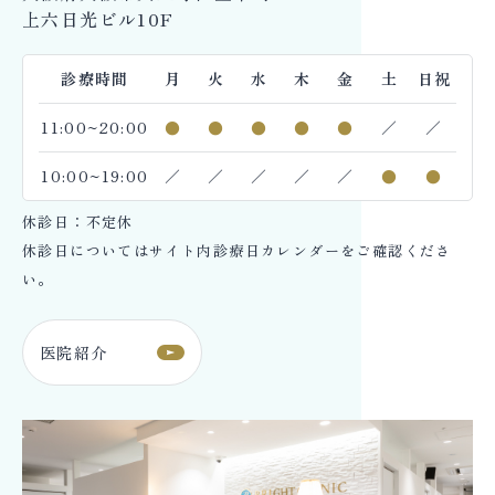
上六日光ビル10F
診療時間
月
火
水
木
金
土
日祝
11:00~20:00
●
●
●
●
●
／
／
10:00~19:00
／
／
／
／
／
●
●
休診日：不定休
休診日についてはサイト内診療日カレンダーをご確認くださ
い。
医院紹介